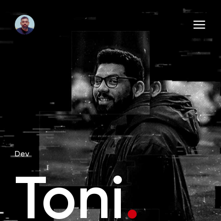
Dev
Toni
.